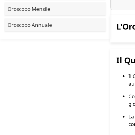
Oroscopo Mensile
L'Or
Oroscopo Annuale
Il Q
Il
au
Co
gio
La
co