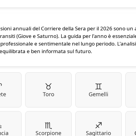
sioni annuali del Corriere della Sera per il 2026 sono un 
transiti (Giove e Saturno). La guida per l'anno è essenzi
 professionale e sentimentale nel lungo periodo. L'analis
 equilibrata e ben informata sul futuro.
♈
♉
♊
ete
Toro
Gemelli
♎
♏
♐
ncia
Scorpione
Sagittario