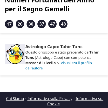
per il Segno Gemelli
17
26
30
37
47
48
Astrologo Capo: Tahir Tunc
Questo oroscopo è stato preparato da
Tahir
Tunc
(Astrologo Capo) con competenza
Master di Livello 5
.
Visualizza il profilo
dell'autore
Chi Siamo
·
Informativa sulla Privacy
·
Informativa sui
Cookie