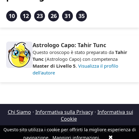
10
12
23
26
31
35
Astrologo Capo: Tahir Tunc
Questo oroscopo è stato preparato da
Tahir
Tunc
(Astrologo Capo) con competenza
Master di Livello 5
.
Visualizza il profilo
dell'autore
Chi Siamo
·
Informativa sulla Privacy
·
Informativa sui
Cookie
Questo sito utilizza i cookie per offrirti la migliore esperienza di
© 2026 Fox Oroscopo. Tutti i diritti riservati.
✖
navigazione.
Maggiori informazioni
.