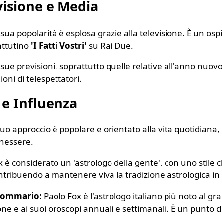
visione e Media
 sua popolarità è esplosa grazie alla televisione. È un os
ttutino
'I Fatti Vostri'
su Rai Due.
 sue previsioni, soprattutto quelle relative all'anno nuo
ioni di telespettatori.
e e Influenza
 suo approccio è popolare e orientato alla vita quotidian
nessere.
x è considerato un 'astrologo della gente', con uno stile c
ntribuendo a mantenere viva la tradizione astrologica in I
Sommario:
Paolo Fox è l'astrologo italiano più noto al gr
one e ai suoi oroscopi annuali e settimanali. È un punto d