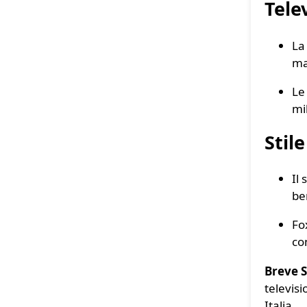
Tele
La
ma
Le
mil
Stil
Il
be
Fo
co
Breve 
televisi
Italia.