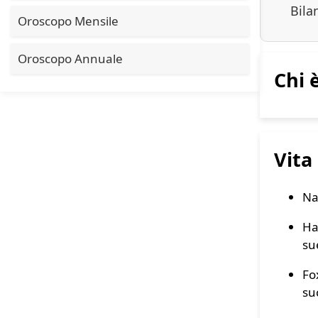
Bila
Oroscopo Mensile
Oroscopo Annuale
Chi 
Vita
Na
Ha
su
Fo
suc