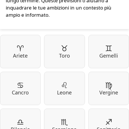
lungo termine. Queste previsioni ti aiutano a
inquadrare le tue ambizioni in un contesto più
ampio e informato.
♈
♉
♊
Ariete
Toro
Gemelli
♋
♌
♍
Cancro
Leone
Vergine
♎
♏
♐