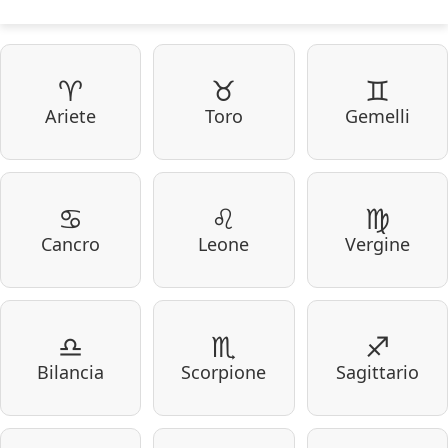
♈
♉
♊
Ariete
Toro
Gemelli
♋
♌
♍
Cancro
Leone
Vergine
♎
♏
♐
Bilancia
Scorpione
Sagittario