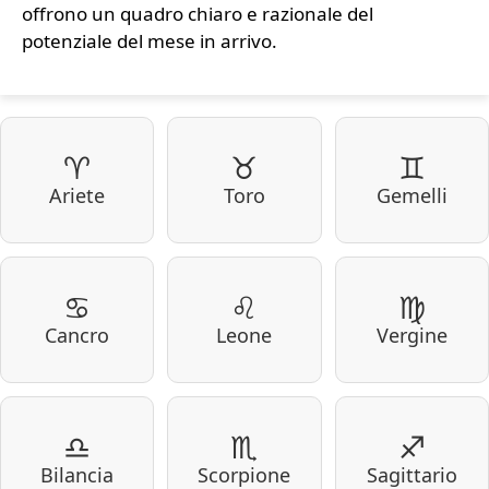
offrono un quadro chiaro e razionale del
potenziale del mese in arrivo.
♈
♉
♊
Ariete
Toro
Gemelli
♋
♌
♍
Cancro
Leone
Vergine
♎
♏
♐
Bilancia
Scorpione
Sagittario