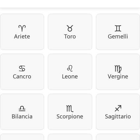
♈
♉
♊
Ariete
Toro
Gemelli
♋
♌
♍
Cancro
Leone
Vergine
♎
♏
♐
Bilancia
Scorpione
Sagittario