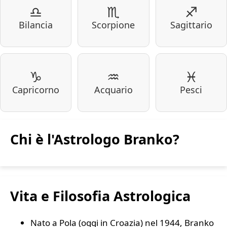
♎
♏
♐
Bilancia
Scorpione
Sagittario
♑
♒
♓
Capricorno
Acquario
Pesci
Chi è l'Astrologo Branko?
Vita e Filosofia Astrologica
Nato a Pola (oggi in Croazia) nel 1944, Branko